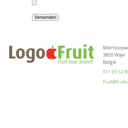
Mierhoopw
3850 Wijer
België
011 69 52 8
fruit@fruit