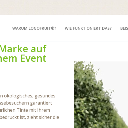
WARUM LOGOFRUIT®?
WIE FUNKTIONIERT DAS?
BEI
 Marke auf
inem Event
ein ökologisches, gesundes
ssebesuchern garantiert
türlichen Tinte mit Ihrem
druckt ist, zieht sicher die