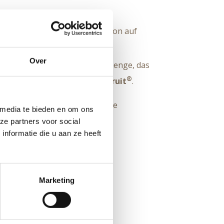
hende Formular hoch.
heevorschlag und eine Simulation auf
Over
gung und bestätigen uns die Menge, das
nungsdaten.
®
orgen für das
perfekte Logofruit
.
 können wir innerhalb von 10
beraus zufrieden und teilen Ihre
 media te bieden en om ons
#logofruit
!
ze partners voor social
nformatie die u aan ze heeft
Marketing