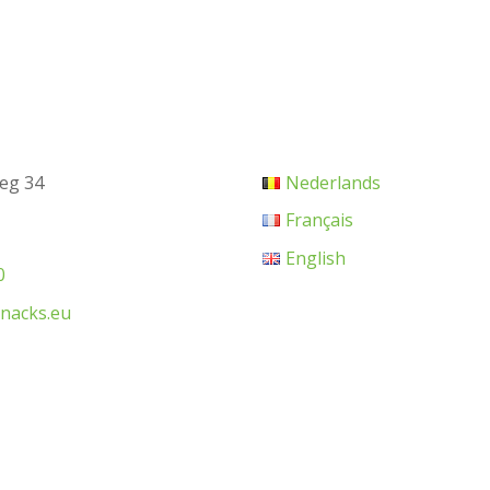
eg 34
Nederlands
Français
English
0
snacks.eu