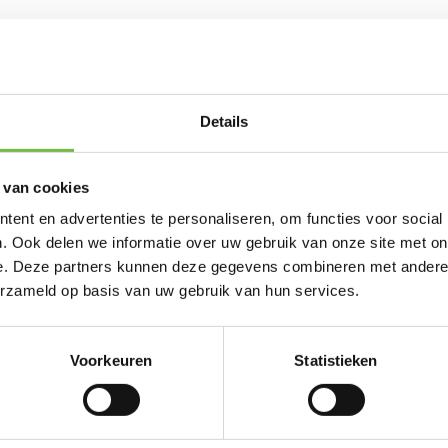
Schritt 1:
Laden Sie Ihr Logo in das unten ste
Schritt 2:
Wir entwerfen Ihr Klischee.
Schritt 3:
Wir senden Ihnen digital Ihren Klisc
einem Apfel.
Details
Schritt 4:
Sie erteilen uns Ihre Druckgenehmi
Lieferdatum, die Lieferanschrift und die Rech
Schritt 5:
Wir machen uns an die Arbeit und s
Sobald wir Ihre Genehmigung erhalten haben,
 van cookies
mit einem
Werktagen liefern.
Schritt 6:
Sie erhalten Ihre Logo-Äpfel, sind ü
ent en advertenties te personaliseren, om functies voor social
Erfahrung mit uns in den sozialen Medien mit
. Ook delen we informatie over uw gebruik van onze site met on
Belgien
e. Deze partners kunnen deze gegevens combineren met andere i
erzameld op basis van uw gebruik van hun services.
öglich
Voorkeuren
Statistieken