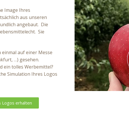
ne Image Ihres
sächlich aus unseren
undlich angebaut. Die
 lebensmittelecht. Sie
n einmal auf einer Messe
nkfurt, …) gesehen.
 ein tolles Werbemittel?
che Simulation Ihres Logos
s Logos erhalten