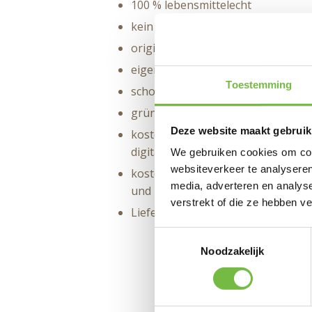
100 % lebensmittelecht
kein Plastik
originell und auffällig
eigener Aufdruck nach Wahl
Toestemming
schon ab 50 Stück bestellbar
grüne oder rote Äpfel zur Wahl
Deze website maakt gebruik
kostenloser Entwurf Ihres Logos 
digitalen Probedruck
We gebruiken cookies om cont
websiteverkeer te analyseren
kostenlose Lieferung montags in 
media, adverteren en analys
und Luxemburg
verstrekt of die ze hebben v
Lieferung ins Ausland ebenfalls m
Toestemmingsselectie
Noodzakelijk