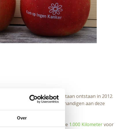
gen Kanker te steunen, is spontaan ontstaan in 2012.
ste cheque
(t.w.v. € 3.791) overhandigen aan deze
 bedrag zelfs op tot
€7.000
!
Over
tst zelf ook elk jaar mee voor de
1.000 Kilometer
voor