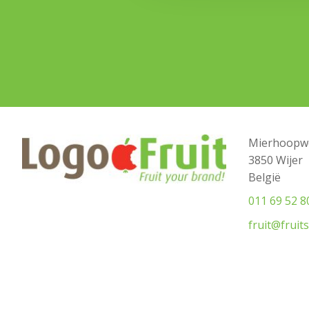
Mierhoopw
3850 Wijer
België
011 69 52 8
fruit@fruit