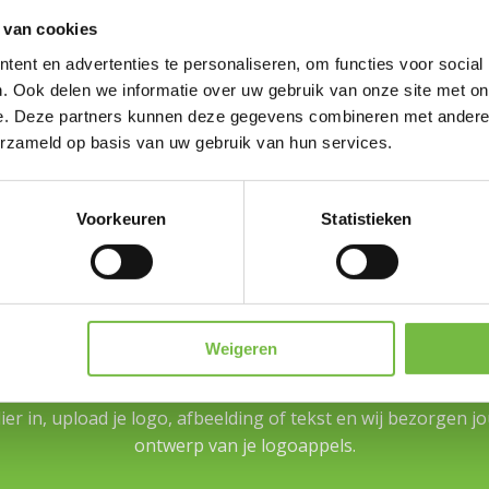
Kom op tegen Kanker. Mede om
 van cookies
zeer nauw aan het hart.
ent en advertenties te personaliseren, om functies voor social
. Ook delen we informatie over uw gebruik van onze site met on
Kom mee op tegen ka
e. Deze partners kunnen deze gegevens combineren met andere i
erzameld op basis van uw gebruik van hun services.
Voorkeuren
Statistieken
ment, beurs of marketinggadget net dat tikk
Weigeren
Logofruit®!
er in, upload je logo, afbeelding of tekst en wij bezorgen j
ontwerp van je logoappels.