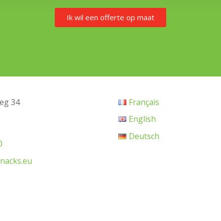
Ik wil een offerte op maat
eg 34
Français
English
Deutsch
0
snacks.eu