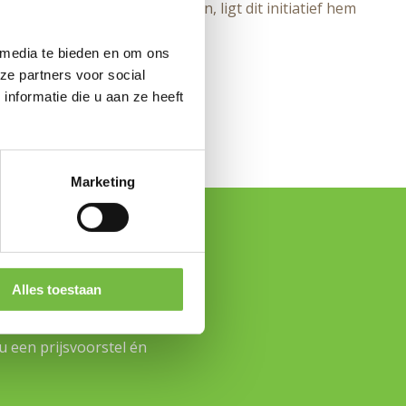
dat hij zelf kanker overwon, ligt dit initiatief hem
 media te bieden en om ons
ze partners voor social
nker met Logofruit®!
nformatie die u aan ze heeft
Marketing
eltje meer met
Alles toestaan
ou een prijsvoorstel én