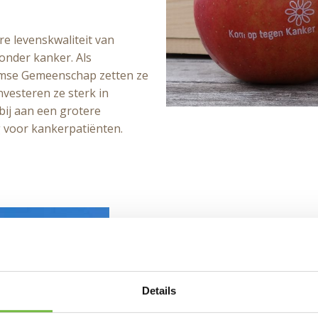
re levenskwaliteit van
onder kanker. Als
amse Gemeenschap zetten ze
nvesteren ze sterk in
ij aan een grotere
 voor kankerpatiënten.
Het initiatief, om Kom op te
In 2013 konden we onze
eer
organisatie. In 2016 liep dit
Details
Onze zaakvoerder, Karel, fie